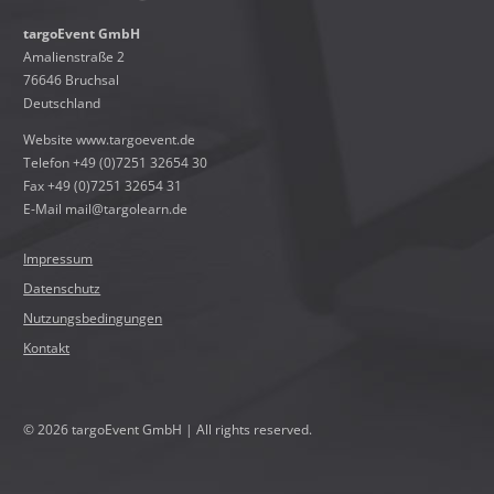
targoEvent GmbH
Amalienstraße 2
76646 Bruchsal
Deutschland
Website
www.targoevent.de
Telefon +49 (0)7251 32654 30
Fax +49 (0)7251 32654 31
E-Mail ma
il
@t
ar
go
le
ar
n.
de
!260-!NO_SPAM!-260!
!260-!NO_SPAM!-260!
!260-!NO_SPAM!-260!
!260-!NO_SPAM!-260!
!260-!NO_SPAM!-260!
!260-!NO_SPAM!-260!
!260-!NO_SPAM!-260!
!260-!NO_SPAM!-260!
Impressum
Datenschutz
Nutzungsbedingungen
Kontakt
© 2026 targoEvent GmbH | All rights reserved.