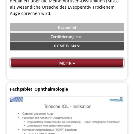
detailliert über die Meibomdrüsen-Dysfunktion (MDD)
als wesentliche Ursache des Evaoperativ Trockenem
Auge sprechen wird.
Kostenfrei
-
0 CME-Punkt/e
MEHR ▸
Fachgebiet
Ophthalmologie