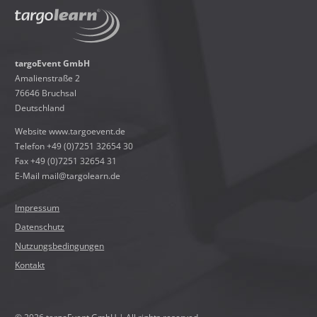
targoEvent GmbH
Amalienstraße 2
76646 Bruchsal
Deutschland
Website
www.targoevent.de
Telefon +49 (0)7251 32654 30
Fax +49 (0)7251 32654 31
E-Mail ma
il
@t
ar
go
le
ar
n.
de
!501-!NO_SPAM!-501!
!501-!NO_SPAM!-501!
!501-!NO_SPAM!-501!
!501-!NO_SPAM!-501!
!501-!NO_SPAM!-501!
!501-!NO_SPAM!-501!
!501-!NO_SPAM!-501!
!501-!NO_SPAM!-501!
Impressum
Datenschutz
Nutzungsbedingungen
Kontakt
© 2026 targoEvent GmbH | All rights reserved.