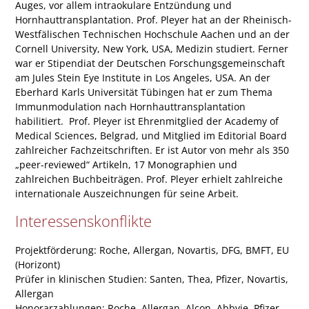
Auges, vor allem intraokulare Entzündung und
Hornhauttransplantation. Prof. Pleyer hat an der Rheinisch-
Westfälischen Technischen Hochschule Aachen und an der
Cornell University, New York, USA, Medizin studiert. Ferner
war er Stipendiat der Deutschen Forschungsgemeinschaft
am Jules Stein Eye Institute in Los Angeles, USA. An der
Eberhard Karls Universität Tübingen hat er zum Thema
Immunmodulation nach Hornhauttransplantation
habilitiert. Prof. Pleyer ist Ehrenmitglied der Academy of
Medical Sciences, Belgrad, und Mitglied im Editorial Board
zahlreicher Fachzeitschriften. Er ist Autor von mehr als 350
„peer-reviewed“ Artikeln, 17 Monographien und
zahlreichen Buchbeiträgen. Prof. Pleyer erhielt zahlreiche
internationale Auszeichnungen für seine Arbeit.
Interessenskonflikte
Projektförderung: Roche, Allergan, Novartis, DFG, BMFT, EU
(Horizont)
Prüfer in klinischen Studien: Santen, Thea, Pfizer, Novartis,
Allergan
Honorarzahlungen: Roche, Allergan, Alcon, Abbvie, Pfizer,