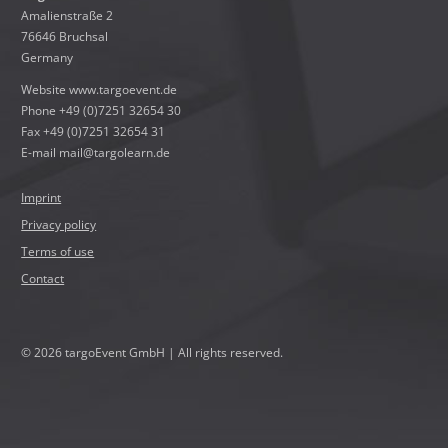
Amalienstraße 2
76646 Bruchsal
Germany
Website
www.targoevent.de
Phone +49 (0)7251 32654 30
Fax +49 (0)7251 32654 31
E-mail ma
il
@t
ar
go
le
ar
n.
de
!770-!NO_SPAM!-770!
!770-!NO_SPAM!-770!
!770-!NO_SPAM!-770!
!770-!NO_SPAM!-770!
!770-!NO_SPAM!-770!
!770-!NO_SPAM!-770!
!770-!NO_SPAM!-770!
!770-!NO_SPAM!-770!
Imprint
Privacy policy
Terms of use
Contact
© 2026 targoEvent GmbH | All rights reserved.