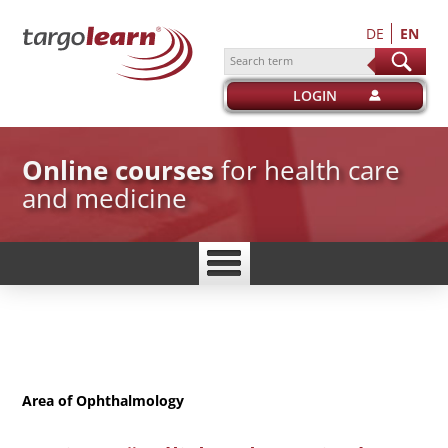
DE
EN
search
LOGIN
Online courses
for health care
and medicine
Area of
Ophthalmology